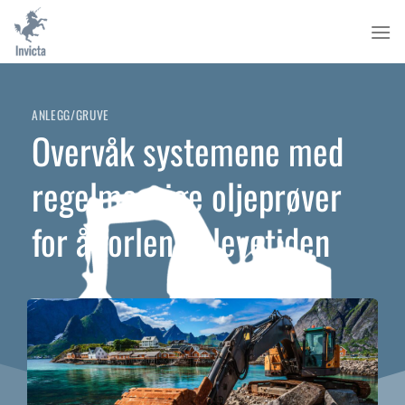
Skip
to
content
ANLEGG/GRUVE
Overvåk systemene med
regelmessige oljeprøver
for å forlenge levetiden