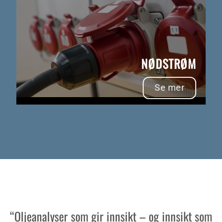
NØDSTRØM
Se mer
“Oljeanalyser som gir innsikt – og innsikt som