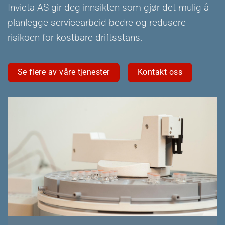
Invicta AS gir deg innsikten som gjør det mulig å
planlegge servicearbeid bedre og redusere
risikoen for kostbare driftsstans.
Se flere av våre tjenester
Kontakt oss