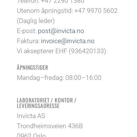
Telefon: +47 2290 1380
Utenom åpningstid: +47 9970 5602
(Daglig leder)
E-post:
post@invicta.no
Faktura:
invoice@invicta.no
Vi aksepterer EHF (936420133)
ÅPNINGSTIDER
Mandag–fredag: 08:00–16:00
LABORATORIET / KONTOR /
LEVERINGSADRESSE
Invicta AS
Trondheimsveien 436B
0962 Oslo