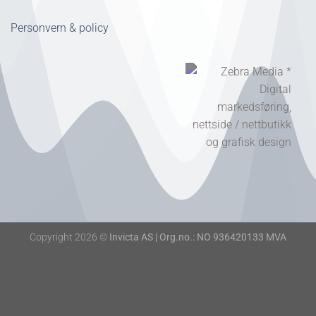
Personvern & policy
Copyright 2026 ©
Invicta AS | Org.no.: NO 936420133 MVA