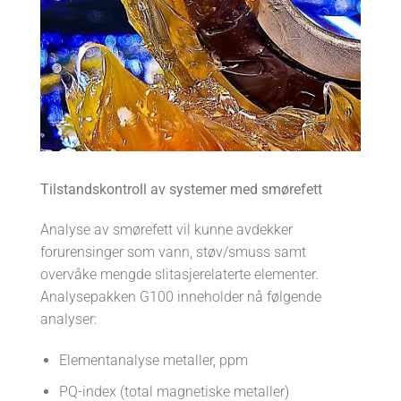
Tilstandskontroll av systemer med smørefett
Analyse av smørefett vil kunne avdekker
forurensinger som vann, støv/smuss samt
overvåke mengde slitasjerelaterte elementer.
Analysepakken G100 inneholder nå følgende
analyser:
Elementanalyse metaller, ppm
PQ-index (total magnetiske metaller)